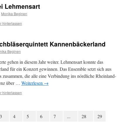
ei Lehmensart
n
Monika Beginen
 hinterlassen
echbläserquintett Kannenbäckerland
nika Beginen
erte gehen in diesem Jahr weiter. Lehmensart konnte das
and für ein Konzert gewinnen. Das Ensemble setzt sich aus
 zusammen, die alle eine Verbindung ins nördliche Rheinland-
lenz über …
Weiterlesen
→
 hinterlassen
3
4
5
6
7
...
28
29