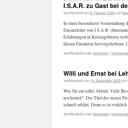
I.S.A.R. zu Gast bei d
Veröffentlicht am
8. Februar 2026
von
Mon
In einer besonderen Veranstaltung d
Einsatzleiter von I.S.A.R. (Interna
Erfahrungen in Krisengebieten weltw
diesen Einsätzen hervorgehobenn
Veröffentlicht unter
Allgemein
|
Kommentar
Willi und Ernst bei L
Veröffentlicht am
14. Dezember 2025
von
Was für ein toller Abend. Viele Be
nochemol!“ Der Titel des neuen Pr
schnell erklärt. Denn es ist wirkl
Veröffentlicht unter
Allgemein
|
Kommentar