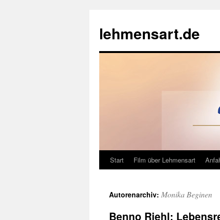
Zum
Inhalt
lehmensart.de
springen
Start
Film über Lehmensart
Anfah
Monika Beginen
Autorenarchiv:
Benno Riehl: Lebensre