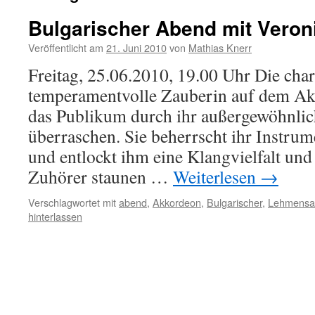
Bulgarischer Abend mit Veron
Veröffentlicht am
21. Juni 2010
von
Mathias Knerr
Freitag, 25.06.2010, 19.00 Uhr Die ch
temperamentvolle Zauberin auf dem Akk
das Publikum durch ihr außergewöhnlic
überraschen. Sie beherrscht ihr Instru
und entlockt ihm eine Klangvielfalt und
Zuhörer staunen …
Weiterlesen
→
Verschlagwortet mit
abend
,
Akkordeon
,
Bulgarischer
,
Lehmensa
hinterlassen