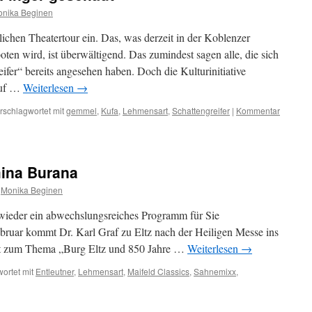
nika Beginen
chen Theatertour ein. Das, was derzeit in der Koblenzer
ten wird, ist überwältigend. Das zumindest sagen alle, die sich
eifer“ bereits angesehen haben. Doch die Kulturinitiative
auf …
Weiterlesen
→
rschlagwortet mit
gemmel
,
Kufa
,
Lehmensart
,
Schattengreifer
|
Kommentar
mina Burana
Monika Beginen
ieder ein abwechslungsreiches Programm für Sie
bruar kommt Dr. Karl Graf zu Eltz nach der Heiligen Messe ins
rt zum Thema „Burg Eltz und 850 Jahre …
Weiterlesen
→
ortet mit
Entleutner
,
Lehmensart
,
Maifeld Classics
,
Sahnemixx
,