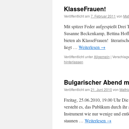
KlasseFrauen!
Veröffentlicht am
7. Februar 2011
von
Mat
Mit spitzer Feder aufgespießt Drei 
Susanne Beckenkamp, Bettina Hoff
bieten als KlasseFrauen! literaris
liegt …
Weiterlesen
→
Veröffentlicht unter
Allgemein
|
Verschlagw
hinterlassen
Bulgarischer Abend m
Veröffentlicht am
21. Juni 2010
von
Mathi
Freitag, 25.06.2010, 19.00 Uhr Di
versteht es, das Publikum durch ihr
Instrument wie nur wenige und entl
staunen …
Weiterlesen
→