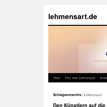
Zum
Inhalt
lehmensart.de
springen
Start
Film über Lehmensart
Anfah
Lehmensart
Schlagwortarchiv:
Den Künstlern auf die