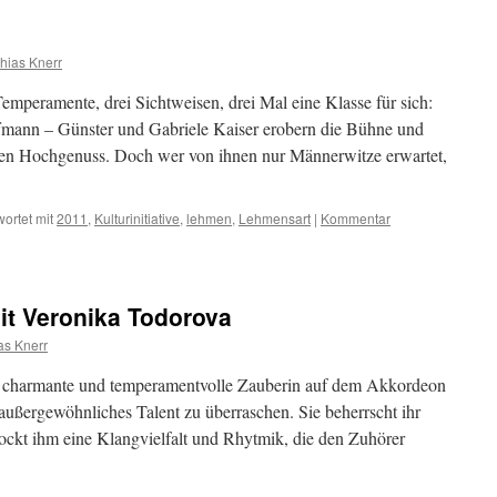
hias Knerr
Temperamente, drei Sichtweisen, drei Mal eine Klasse für sich:
mann – Günster und Gabriele Kaiser erobern die Bühne und
chen Hochgenuss. Doch wer von ihnen nur Männerwitze erwartet,
ortet mit
2011
,
Kulturinitiative
,
lehmen
,
Lehmensart
|
Kommentar
it Veronika Todorova
as Knerr
e charmante und temperamentvolle Zauberin auf dem Akkordeon
 außergewöhnliches Talent zu überraschen. Sie beherrscht ihr
ockt ihm eine Klangvielfalt und Rhytmik, die den Zuhörer