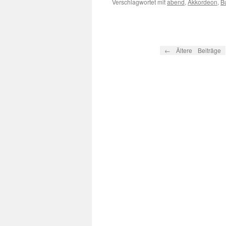
Verschlagwortet mit
abend
,
Akkordeon
,
B
←
Ältere Beiträge