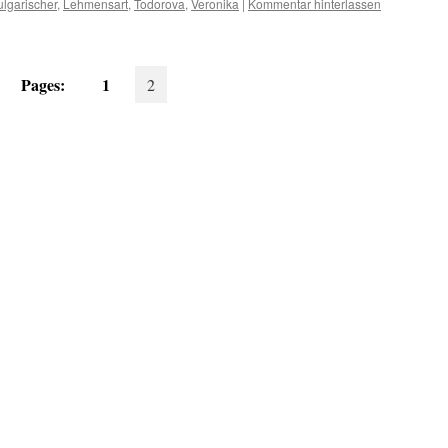
ulgarischer
,
Lehmensart
,
Todorova
,
Veronika
|
Kommentar hinterlassen
Pages:
1
2