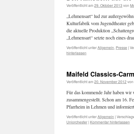
Veröffentlicht am
29. Oktober 2013
von
Mo
„Lehmensart“ lud zur außergewöhnli
Kulturfabrik vom Jugendtheater gebo
die aktuelle Produktion „Schattengr
„Lehmensart“ setzte noch eines dr
Veröffentlicht unter
Allgemein
,
Presse
|
Ve
hinterlassen
Maifeld Classics-Car
Veröffentlicht am
20. November 2012
von
Für das kommende Jahr haben wir w
zusammengestellt. Schon am 16. Fe
Pfarrheim in Lehmen und informie
Veröffentlicht unter
Allgemein
|
Verschlagw
Uniorchester
|
Kommentar hinterlassen