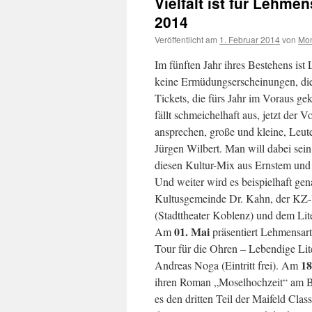
Vielfalt ist für Leh
2014
Veröffentlicht am
1. Februar 2014
von
Mon
Im fünften Jahr ihres Bestehens ist
keine Ermüdungserscheinungen, di
Tickets, die fürs Jahr im Voraus g
fällt schmeichelhaft aus, jetzt de
ansprechen, große und kleine, Leute
Jürgen Wilbert. Man will dabei sei
diesen Kultur-Mix aus Ernstem und
Und weiter wird es beispielhaft g
Kultusgemeinde Dr. Kahn, der KZ-
(Stadttheater Koblenz) und dem Lite
01. Mai
Am
präsentiert Lehmensar
Tour für die Ohren – Lebendige Li
18
Andreas Noga (Eintritt frei). Am
ihren Roman „Moselhochzeit“ am Br
es den dritten Teil der Maifeld Clas