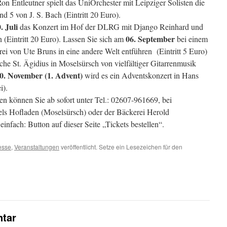
n Entleutner spielt das UniOrchester mit Leipziger Solisten die
 5 von J. S. Bach (Eintritt 20 Euro).
. Juli
das Konzert im Hof der DLRG mit Django Reinhard und
06. September
n (Eintritt 20 Euro). Lassen Sie sich am
bei einem
ei von Ute Bruns in eine andere Welt entführen (Eintritt 5 Euro)
rche St. Ägidius in Moselsürsch von vielfältiger Gitarrenmusik
0. November (1. Advent)
wird es ein Adventskonzert in Hans
i).
gen können Sie ab sofort unter Tel.: 02607-961669, bei
s Hofladen (Moselsürsch) oder der Bäckerei Herold
infach: Button auf dieser Seite „Tickets bestellen“.
esse
,
Veranstaltungen
veröffentlicht. Setze ein Lesezeichen für den
iteinander
Bericht eines Zeitzeugen – Nachdenkliches in der
Fastenzeit
→
tar