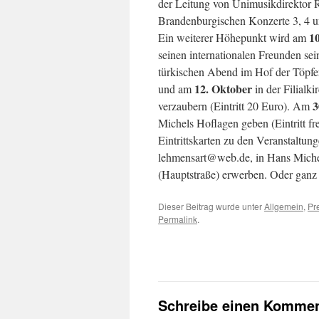
der Leitung von Unimusikdirektor Ro
Brandenburgischen Konzerte 3, 4 und
10
Ein weiterer Höhepunkt wird am
seinen internationalen Freunden sei
türkischen Abend im Hof der Töpfer
12. Oktober
und am
in der Filialki
3
verzaubern (Eintritt 20 Euro). Am
Michels Hoflagen geben (Eintritt fre
Eintrittskarten zu den Veranstaltun
lehmensart@web.de, in Hans Michel
(Hauptstraße) erwerben. Oder ganz e
Dieser Beitrag wurde unter
Allgemein
,
Pr
Permalink
.
←
Nicht nur füreinander, sondern auch m
Schreibe einen Kommen