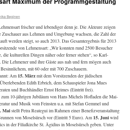
mensart Maximum der Programmgestaltung
ika Beginen
 Lehmensart frischer und lebendiger denn je. Die Akteure zeigen
e Zuschauer aus Lehmen und Umgebung wachsen, die Zahl der
ekauft werden steigt, so auch 2013. Das Gesamtergebnis für 2013
r Vorsitzende von Lehmensart: „Wir konnten rund 2500 Besucher
, die kulturellen Dingen näher oder ferner stehen“, so Karl-
n. Die Lehmener und ihre Gäste aus nah und fern mögen auch
 Besinnlichem, mit 60 oder mit 700 Zuschauern.
15. März
enannt: Am
mit dem Vorsitzenden der jüdischen
Überlebenden Edith Erbrich, dem Schauspieler Jona Mues
raten und Buchhändler Ernst Heimes (Eintritt frei).
t zum 10-jährigen Jubiläum von Hans Michels Hofladen die Mai-
teratur und Musik vom Feinsten u.a. mit Stefan Gemmel und
. Mai
stellt Petra Reategui im Rahmen einer Benefizveranstaltung
15. Juni
unnen von Moselsürsch vor (Eintritt 5 Euro). Am
wird
sics in der Filialkirche St. Ägidius in Moselsürsch geben. Unter