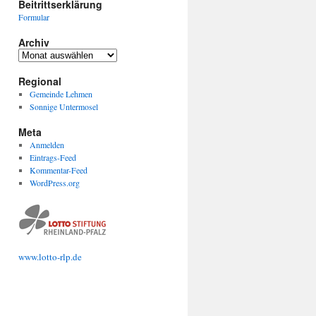
Beitrittserklärung
Formular
Archiv
Archiv
Regional
Gemeinde Lehmen
Sonnige Untermosel
Meta
Anmelden
Eintrags-Feed
Kommentar-Feed
WordPress.org
www.lotto-
rlp
.de