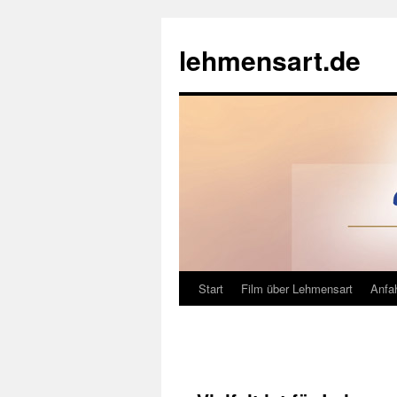
Zum
Inhalt
lehmensart.de
springen
Start
Film über Lehmensart
Anfah
←
Nicht nur füreinander, sondern auch m