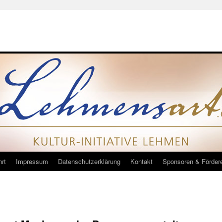
rt
Impressum
Datenschutzerklärung
Kontakt
Sponsoren & Förder
iteinander
Bericht eines Zeitzeugen – Nachdenkliches in der
Fastenzeit
→